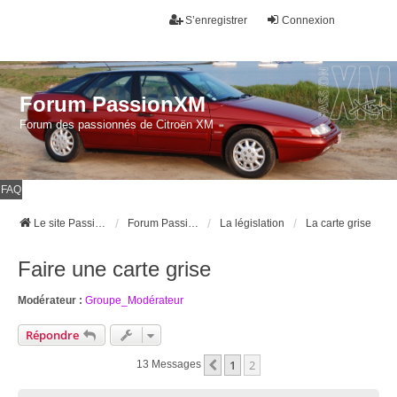
S’enregistrer
Connexion
Forum PassionXM
Forum des passionnés de Citroën XM
FAQ
Le site Passion XM
Forum Passion XM
La législation
La carte grise
Faire une carte grise
Modérateur :
Groupe_Modérateur
Répondre
1
2
Précédente
13 Messages