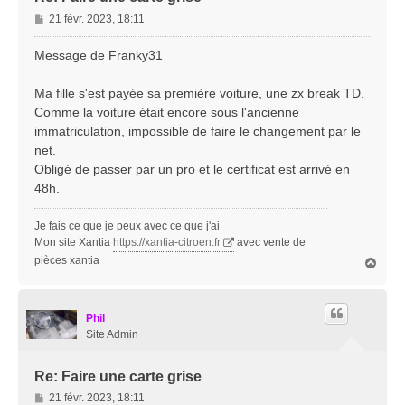
M
21 févr. 2023, 18:11
e
s
Message de Franky31
s
a
Ma fille s'est payée sa première voiture, une zx break TD.
g
Comme la voiture était encore sous l'ancienne
e
immatriculation, impossible de faire le changement par le
net.
Obligé de passer par un pro et le certificat est arrivé en
48h.
Je fais ce que je peux avec ce que j'ai
Mon site Xantia
https://xantia-citroen.fr
avec vente de
pièces xantia
H
a
u
t
Phil
Site Admin
Re: Faire une carte grise
M
21 févr. 2023, 18:11