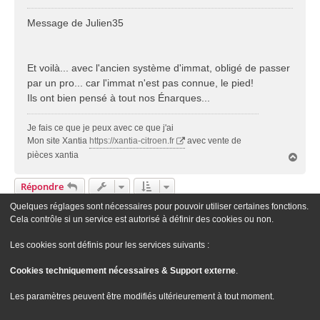
e
s
Message de Julien35
s
a
g
Et voilà... avec l'ancien système d'immat, obligé de passer
e
par un pro... car l'immat n'est pas connue, le pied!
Ils ont bien pensé à tout nos Énarques...
Je fais ce que je peux avec ce que j'ai
Mon site Xantia
https://xantia-citroen.fr
avec vente de
pièces xantia
H
a
u
Répondre
t
Quelques réglages sont nécessaires pour pouvoir utiliser certaines fonctions.
1
2
Précédente
13 Messages
Cela contrôle si un service est autorisé à définir des cookies ou non.
Aller À
Les cookies sont définis pour les services suivants :
Cookies techniquement nécessaires & Support externe
.
Le site Passion XM
Forum Passion XM
Nous contacter
Les paramètres peuvent être modifiés ultérieurement à tout moment.
Développé par
phpBB
® Forum Software © phpBB Limited