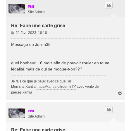
Phil
Site Admin
Re: Faire une carte grise
M
21 févr. 2023, 18:10
e
s
Message de Julien35
s
a
g
quel bonheur... 6 mois afin de pouvoir rouler en toute
e
légalité,mais de qui se moque-t-on???
Je fais ce que je peux avec ce que j'ai
Mon site Xantia
https://xantia-citroen.fr
avec vente de
pièces xantia
H
a
u
t
Phil
Site Admin
Re: Faire une carte grise