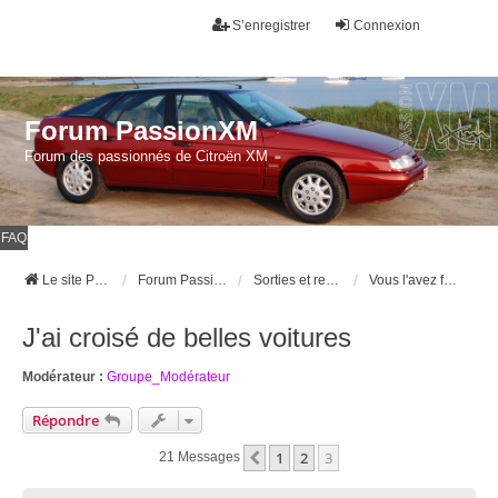
S’enregistrer
Connexion
Forum PassionXM
Forum des passionnés de Citroën XM
FAQ
Le site Passion XM
Forum Passion XM
Sorties et rencontres
Vous l'avez fait et c'était sympa
J'ai croisé de belles voitures
Modérateur :
Groupe_Modérateur
Répondre
1
2
3
Précédente
21 Messages