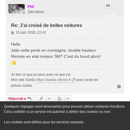
Phil
Site Admin
Re: J'ai croisé de belles voitures
M
15 juin 2026, 22:42
e
s
Hello
s
Jolie cette porte en montagne, double hauteur
a
Remise en etat moteur SM? C'est du lourd alors!
g
e
Je fais ce que je peux avec ce que j'ai
Mon site Xantia
https://xantia-citroen.fr
avec vente de
pièces xantia
H
a
u
Répondre
t
Quelques réglages sont nécessaires pour pouvoir utiliser certaines fonctions.
1
2
3
Précédente
21 Messages
Cela contrôle si un service est autorisé à définir des cookies ou non.
Aller À
Les cookies sont définis pour les services suivants :