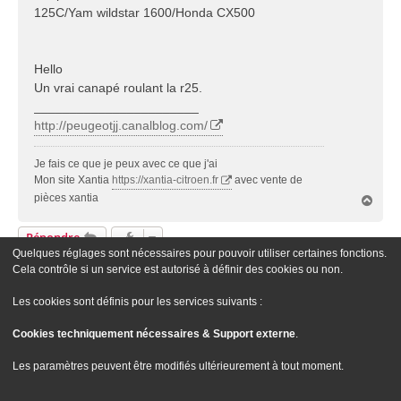
125C/Yam wildstar 1600/Honda CX500
Hello
Un vrai canapé roulant la r25.
_______________________
http://peugeotjj.canalblog.com/
Je fais ce que je peux avec ce que j'ai
Mon site Xantia
https://xantia-citroen.fr
avec vente de
pièces xantia
H
a
u
Répondre
t
Quelques réglages sont nécessaires pour pouvoir utiliser certaines fonctions.
1 Message • Page
1
Sur
1
Cela contrôle si un service est autorisé à définir des cookies ou non.
Aller À
Les cookies sont définis pour les services suivants :
Cookies techniquement nécessaires & Support externe
.
Le site Passion XM
Forum Passion XM
Nous contacter
Les paramètres peuvent être modifiés ultérieurement à tout moment.
Développé par
phpBB
® Forum Software © phpBB Limited