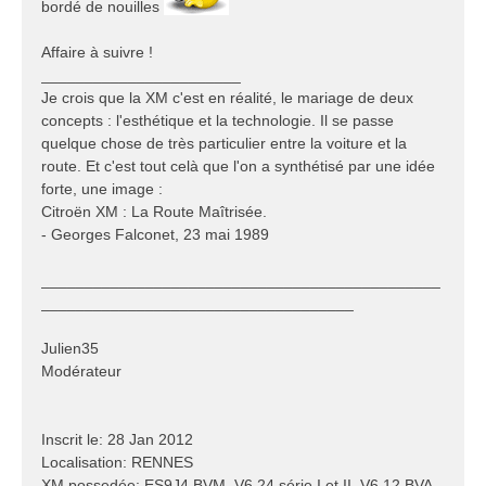
bordé de nouilles
Affaire à suivre !
_______________________
Je crois que la XM c'est en réalité, le mariage de deux
concepts : l'esthétique et la technologie. Il se passe
quelque chose de très particulier entre la voiture et la
route. Et c'est tout celà que l'on a synthétisé par une idée
forte, une image :
Citroën XM : La Route Maîtrisée.
- Georges Falconet, 23 mai 1989
______________________________________________
____________________________________
Julien35
Modérateur
Inscrit le: 28 Jan 2012
Localisation: RENNES
XM possedée: ES9J4 BVM, V6 24 série I et II, V6 12 BVA,