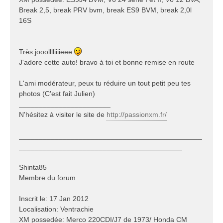
Break 2,5, break PRV bvm, break ES9 BVM, break 2,0l
16S
Très jooolllliiiieee
J'adore cette auto! bravo à toi et bonne remise en route
L'ami modérateur, peux tu réduire un tout petit peu tes
photos (C'est fait Julien)
_______________________
N'hésitez à visiter le site de
http://passionxm.fr/
______________________________________________
_________________________________________
Shinta85
Membre du forum
Inscrit le: 17 Jan 2012
Localisation: Ventrachie
XM possedée: Merco 220CDI/J7 de 1973/ Honda CM