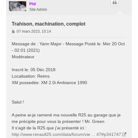
Phil
Site Admin
Trahison, machination, complot
M
07 mars 2023, 10:14
e
s
Message de : Yann Major - Message Posté le: Mer 20 Oct
s
- 02:01 (2021)
a
Modérateur
g
e
Inscrit le: 05 Déc 2018
Localisation: Reims
XM possedée: XM 2.0i Ambiance 1990
Salut !
A peine ai-je ramené ma nouvelle R25 au garage que je
me précipite pour vous la présenter ! Mr. Green
Il s'agit de la R25 que j'ai présenté ici :
http://www.renault25.com/data/forum/vie ... 47#p341747