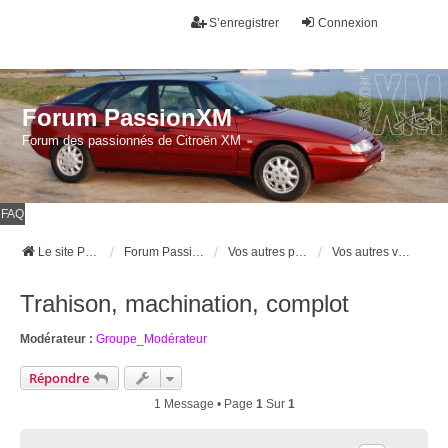
S’enregistrer
Connexion
Forum PassionXM
Forum des passionnés de Citroën XM
FAQ
Le site Passion XM
Forum Passion XM
Vos autres passions et passe temps
Vos autres véhicules
Trahison, machination, complot
Modérateur :
Groupe_Modérateur
Répondre
1 Message • Page
1
Sur
1