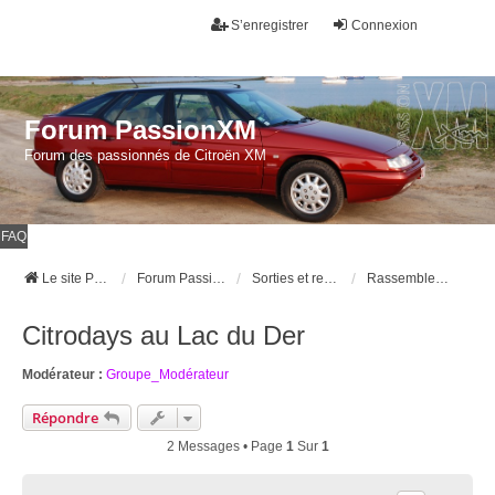
S’enregistrer
Connexion
Forum PassionXM
Forum des passionnés de Citroën XM
FAQ
Le site Passion XM
Forum Passion XM
Sorties et rencontres
Rassemblements
Citrodays au Lac du Der
Modérateur :
Groupe_Modérateur
Répondre
2 Messages • Page
1
Sur
1