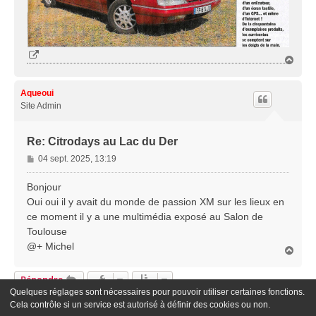
H
a
u
t
Aqueoui
Site Admin
Re: Citrodays au Lac du Der
M
04 sept. 2025, 13:19
e
s
Bonjour
s
Oui oui il y avait du monde de passion XM sur les lieux en
a
ce moment il y a une multimédia exposé au Salon de
g
Toulouse
e
@+ Michel
H
a
u
Répondre
t
Quelques réglages sont nécessaires pour pouvoir utiliser certaines fonctions.
2 Messages • Page
1
Sur
1
Cela contrôle si un service est autorisé à définir des cookies ou non.