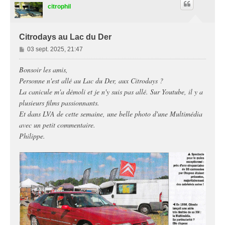
citrophil
Citrodays au Lac du Der
M
03 sept. 2025, 21:47
e
s
Bonsoir les amis,
s
Personne n'est allé au Lac du Der, aux Citrodays ?
a
La canicule m'a démoli et je n'y suis pas allé. Sur Youtube, il y a
g
plusieurs films passionnants.
e
Et dans LVA de cette semaine, une belle photo d'une Multimédia
avec un petit commentaire.
Philippe.