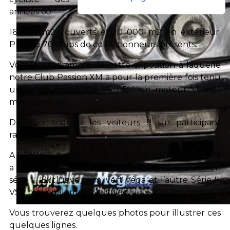
années 60
16 000 m2 couverts et 10 000 m2 en extérieur.
Plus de 70 clubs de collectionneurs présents.
Voici le programme de cette exposition à laquelle
notre Club Passion XM a pour la première fois tenu
un stand avec 2 XM V6 PRV, un moteur V6, des
miniatures, etc.
De quoi séduire les visiteurs !!! Un participant
raconte :
A RENNES, le
dimanche 15 avril 2018
, PASSION XM
a eu le plaisir d’exposer deux Xm PRV 12, l’une en
série I, Exclusive bvm, vert véga et l’autre Série II,
VSX bva, également vert véga ;-)
Vous trouverez quelques photos pour illustrer ces
quelques lignes.