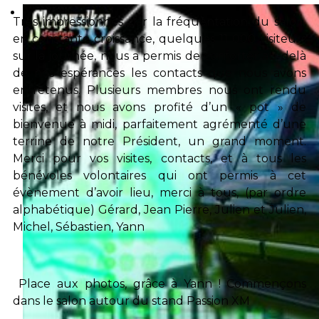
Très impressionnés par la fréquentation du salon,
en constante croissance, quelques 11 000 visiteurs
sur la journée, nous a permis de conforter au-delà
de nos espérances les contacts que nous avons
entretenus. Plusieurs membres nous ont rendu
visites, et nous avons profité d’un « pot » de
bienvenue à midi, parfaitement agrémenté d’une
terrine de notre Président, un grand moment.
Merci pour vos visites, contacts, et à tous les
bénévoles volontaires qui ont permis à cet
évènement d’avoir lieu, merci à tous, (par ordre
alphabétique) Gérard, Jean Pierre, Julien et Julien,
Michel, Sébastien, Yann
Place aux photos, grâce à Yann ! Commençons
dans le salon autour du stand Passion XM