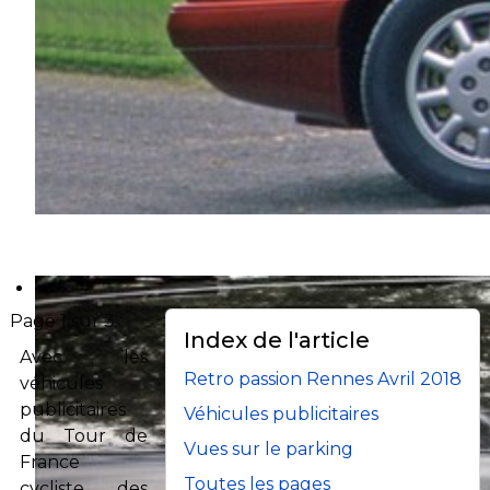
Page 1 sur 3
Index de l'article
Avec les
Retro passion Rennes Avril 2018
véhicules
publicitaires
Véhicules publicitaires
du Tour de
Vues sur le parking
France
Toutes les pages
cycliste des